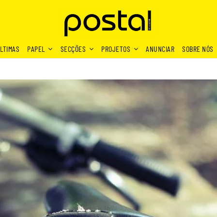
LTIMAS
PAPEL
SECÇÕES
PROJETOS
ANUNCIAR
SOBRE NÓS