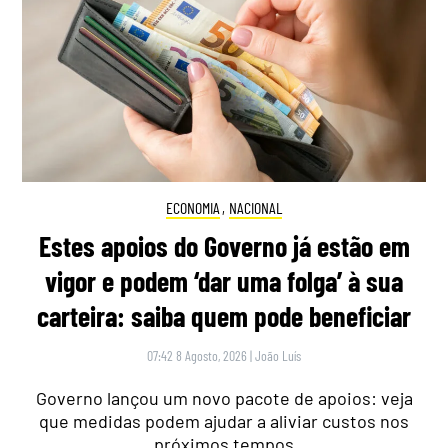
ECONOMIA
,
NACIONAL
Estes apoios do Governo já estão em
vigor e podem ‘dar uma folga’ à sua
carteira: saiba quem pode beneficiar
07:42 8 Agosto, 2026
|
João Luís
Governo lançou um novo pacote de apoios: veja
que medidas podem ajudar a aliviar custos nos
próximos tempos