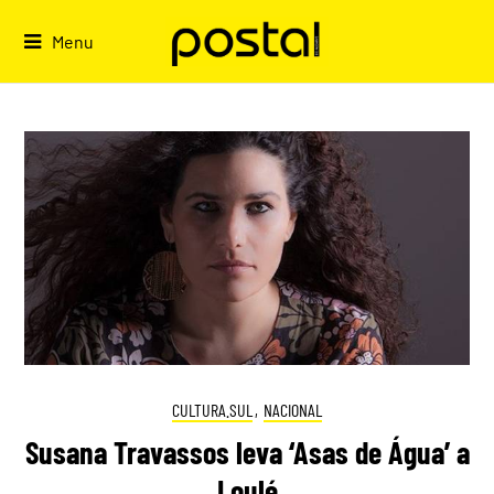
Skip
to
Menu
content
CULTURA.SUL
,
NACIONAL
Susana Travassos leva ‘Asas de Água’ a
Loulé