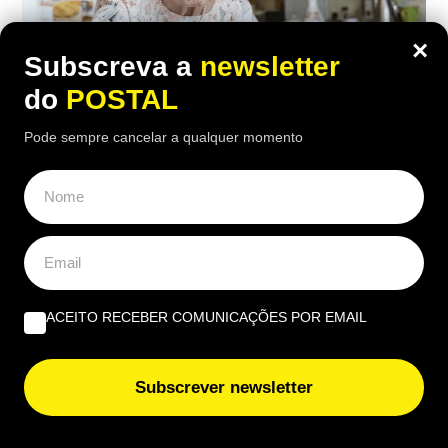
×
Subscreva a
newsletter
do
POSTAL
Pode sempre cancelar a qualquer momento
ECONOMIA
,
EUROPA
“Considero insuficiente”: reformada de
67 anos recebe 1.790€ mas considera a
pensão ‘injusta’
ACEITO RECEBER COMUNICAÇÕES POR EMAIL
18:00 2 Agosto, 2026
|
Rubén Gonçalves
Depois de 25 anos a trabalhar como auxiliar de
Subscrever newsletter
enfermagem, a reformada francesa recebe 1.790
euros brutos por mês, mas considera o valor