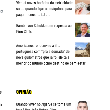
Vêm aí novos horários da eletricidade:
saiba quando ligar as máquinas para
rá
pagar menos na fatura
Ramón von Schükkmann regressa ao
Pine Cliffs
Americanos rendem-se a ilha
portuguesa com “praia dourada” de
nove quilómetros que já foi eleita a
melhor do mundo como destino de bem-estar
OPINIÃO
e
Quando viver no Algarve se torna um
a
luxo | Por João Rúben Silva