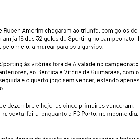
e Rúben Amorim chegaram ao triunfo, com golos de
mam já 18 dos 32 golos do Sporting no campeonato, 1
, pelo meio, a marcar para os algarvios.
porting às vitórias fora de Alvalade no campeonato
nteriores, ao Benfica e Vitória de Guimarães, com o
seguida e o quarto jogo sem vencer, estando apena
o.
3 de dezembro e hoje, os cinco primeiros venceram,
, na sexta-feira, enquanto o FC Porto, no mesmo dia,
unfos depois da derrota na jornada anterior e bateu 