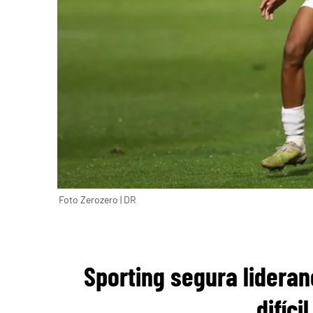
Foto Zerozero | DR
Sporting segura lideran
difíc