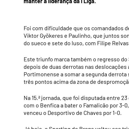
manter a liderança da I Liga.
Foi com dificuldade que os comandados d
Viktor Gyökeres e Paulinho, que juntos so
do sueco e sete do luso, com Filipe Relvas
Este triunfo marca também o regresso do S
depois de duas derrotas nas deslocações a
Portimonense a somar a segunda derrota 
três pontos acima da zona de despromoçã
Na 15.ª jornada, que foi disputada entre 2
com o Benfica a bater o Famalicão por 3-0
venceu o Desportivo de Chaves por 1-0.
Já hoje, o Sporting de Braga voltou aos tri