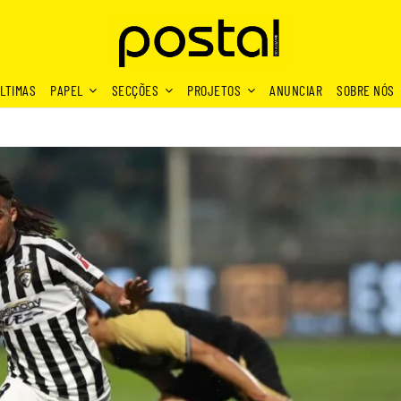
LTIMAS
PAPEL
SECÇÕES
PROJETOS
ANUNCIAR
SOBRE NÓS