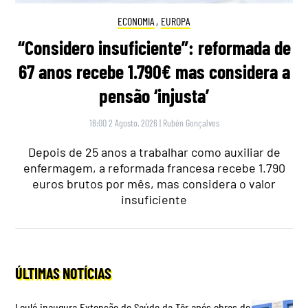
ECONOMIA
,
EUROPA
“Considero insuficiente”: reformada de
67 anos recebe 1.790€ mas considera a
pensão ‘injusta’
18:00 2 Agosto, 2026
|
Rubén Gonçalves
Depois de 25 anos a trabalhar como auxiliar de
enfermagem, a reformada francesa recebe 1.790
euros brutos por mês, mas considera o valor
insuficiente
ÚLTIMAS NOTÍCIAS
Loulé inaugura Extensão de Saúde da Tôr após obras de