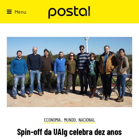
Skip
to
Menu
content
ECONOMIA
,
MUNDO
,
NACIONAL
Spin-off da UAlg celebra dez anos