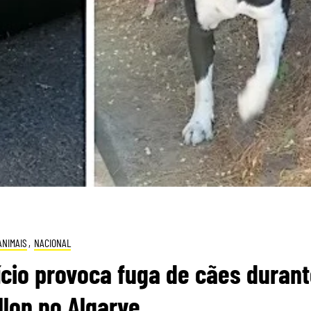
ANIMAIS
,
NACIONAL
ício provoca fuga de cães duran
llon no Algarve