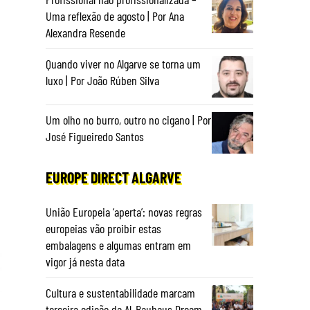
Uma reflexão de agosto | Por Ana
Alexandra Resende
Quando viver no Algarve se torna um
luxo | Por João Rúben Silva
Um olho no burro, outro no cigano | Por
José Figueiredo Santos
EUROPE DIRECT ALGARVE
União Europeia ‘aperta’: novas regras
europeias vão proibir estas
embalagens e algumas entram em
vigor já nesta data
Cultura e sustentabilidade marcam
terceira edição da Al-Bauhaus Dream