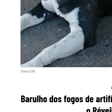
Fotos DR
Barulho dos fogos de artif
o Révei