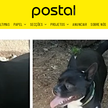
LTIMAS
PAPEL
SECÇÕES
PROJETOS
ANUNCIAR
SOBRE NÓS