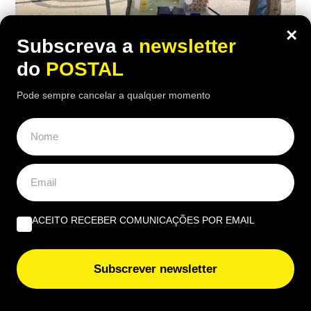
×
Subscreva a
newsletter
do
POSTAL
Pode sempre cancelar a qualquer momento
ALGARVE
,
NACIONAL
Tiago viveu em Castro Marim e trocou a
engenharia pelos gelados artesanais da
família
ACEITO RECEBER COMUNICAÇÕES POR EMAIL
07:00 2 Agosto, 2026
|
JN
Após uma década na engenharia, Tiago Correia
regressou a Mértola para dar futuro aos gelados
Subscrever newsletter
Nicolau, um legado familiar com 66 anos e 20
sabores