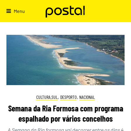
Skip
to
Menu
content
CULTURA.SUL
,
DESPORTO
,
NACIONAL
Semana da Ria Formosa com programa
espalhado por vários concelhos
A Semana da Ria formosa vai decorrer entre os dias 4