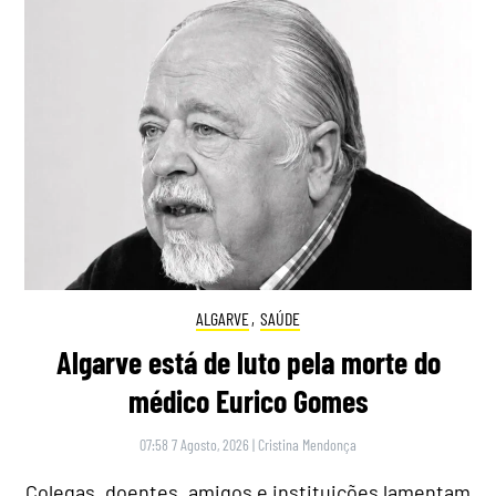
ALGARVE
,
SAÚDE
Algarve está de luto pela morte do
médico Eurico Gomes
07:58 7 Agosto, 2026
|
Cristina Mendonça
Colegas, doentes, amigos e instituições lamentam