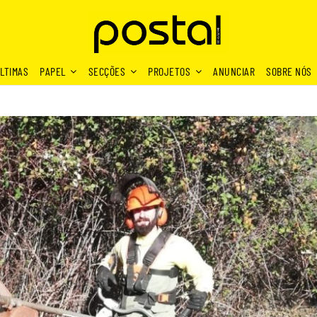
LTIMAS
PAPEL
SECÇÕES
PROJETOS
ANUNCIAR
SOBRE NÓS