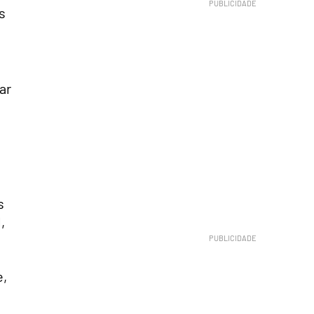
s
ar
s
,
e,