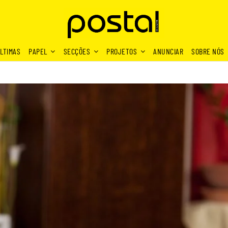
LTIMAS
PAPEL
SECÇÕES
PROJETOS
ANUNCIAR
SOBRE NÓS