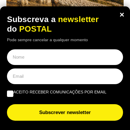
×
Subscreva a
newsletter
do
POSTAL
Pode sempre cancelar a qualquer momento
EUROPA
Nem aviões nem helicópteros: pastor
diz que a solução para os incêndios
está nos montes e “limpa mais do que
100 pessoas”
ACEITO RECEBER COMUNICAÇÕES POR EMAIL
17:00 5 Agosto, 2026
|
Rubén Gonçalves
Subscrever newsletter
Um pastor espanhol defende que o gado consegue
limpar os montes de forma mais eficaz do que