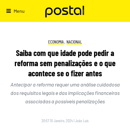
Skip
to
Menu
content
ECONOMIA
,
NACIONAL
Saiba com que idade pode pedir a
reforma sem penalizações e o que
acontece se o fizer antes
Antecipar a reforma requer uma análise cuidadosa
dos requisitos legais e das implicações financeiras
associadas a possíveis penalizações
20:57 10 Janeiro, 2024
|
João Luís