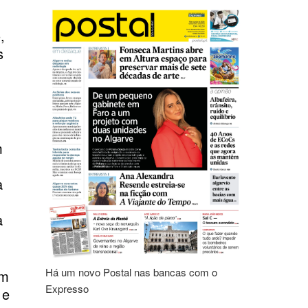
,
s
m
a
a
Há um novo Postal nas bancas com o
em
Expresso
 e