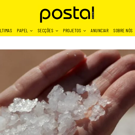
LTIMAS
PAPEL
SECÇÕES
PROJETOS
ANUNCIAR
SOBRE NÓS