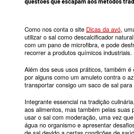
questões que escapam aos métodos tradi
Como nos conta o site
Dicas da avó
, um
utilizar o sal como descalcificador natura
com um pano de microfibra, e pode desf
recorrer a produtos químicos industriais.
Além dos seus usos práticos, também é 
por alguns como um amuleto contra o az
transportar consigo um saco de sal para a
Integrante essencial na tradição culinár
aos alimentos, mas também pelas suas pr
usar o sal com moderação, uma vez que 
água no organismo e apresentar desafios
de sal devido a certas condições de saú