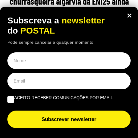
churrasqueira algarvia da EN125 ainda
pode comer “excelente frango à Guia”
×
Subscreva a
newsletter
por 6,50€
do
POSTAL
16:40 5 Agosto, 2026
|
João Luís
Pode sempre cancelar a qualquer momento
Há uma paragem na Nacional 125 onde uma das
receitas mais conhecidas de frango assado do
Algarve continuam a chamar clientes durante o
verão
ACEITO RECEBER COMUNICAÇÕES POR EMAIL
Subscrever newsletter