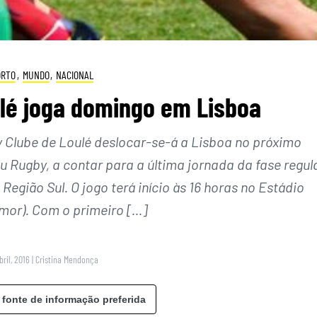
ORTO
,
MUNDO
,
NACIONAL
lé joga domingo em Lisboa
 Clube de Loulé deslocar-se-á a Lisboa no próximo
 Rugby, a contar para a última jornada da fase regul
egião Sul. O jogo terá início às 16 horas no Estádio
mor). Com o primeiro […]
bril, 2016
|
Cristina Mendonça
 fonte de informação preferida