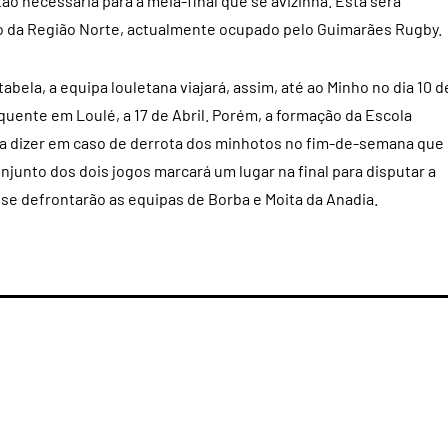
tão necessária para a meia-final que se avizinha. Esta será
o da Região Norte, actualmente ocupado pelo Guimarães Rugby.
bela, a equipa louletana viajará, assim, até ao Minho no dia 10 d
ente em Loulé, a 17 de Abril. Porém, a formação da Escola
 a dizer em caso de derrota dos minhotos no fim-de-semana que
junto dos dois jogos marcará um lugar na final para disputar a
se defrontarão as equipas de Borba e Moita da Anadia.