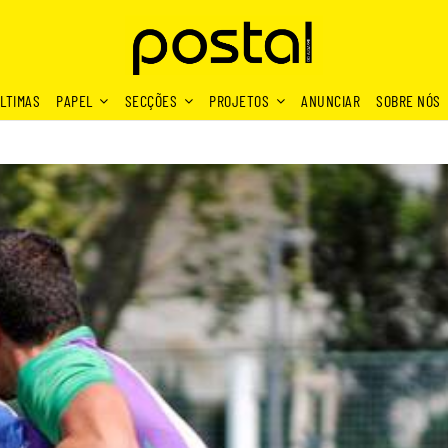
LTIMAS
PAPEL
SECÇÕES
PROJETOS
ANUNCIAR
SOBRE NÓS