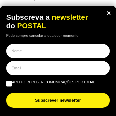
×
Subscreva a
newsletter
do
POSTAL
Pode sempre cancelar a qualquer momento
ACEITO RECEBER COMUNICAÇÕES POR EMAIL
ALGARVE
,
GASTRONOMIA
Subscrever newsletter
“O verdadeiro sabor da Guia”: nesta
churrasqueira algarvia da EN125 ainda