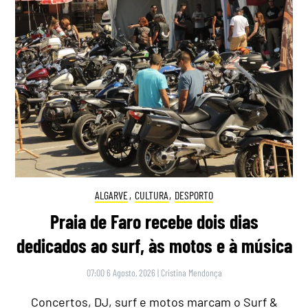
ALGARVE
,
CULTURA
,
DESPORTO
Praia de Faro recebe dois dias
dedicados ao surf, às motos e à música
07:00 6 Agosto, 2026
|
Cristina Mendonça
Concertos, DJ, surf e motos marcam o Surf &