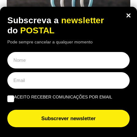
×
Subscreva a
newsletter
do
POSTAL
Pode sempre cancelar a qualquer momento
NACIONAL
“Transmitiu os valores de família”:
portuguesa celebra 105 anos junto dos
seus quase 50 descendentes e até já é
trisavó
ACEITO RECEBER COMUNICAÇÕES POR EMAIL
07:55 10 Agosto, 2026
|
Miguel Frazão
Subscrever newsletter
Maria Eugénia Fortunato fez 105 anos na Guarda e
celebrou a data junto de quase 50 descendentes,