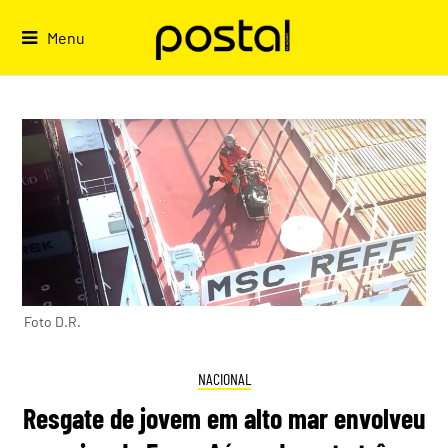
Skip
to
Menu
content
Foto D.R.
NACIONAL
Resgate de jovem em alto mar envolveu