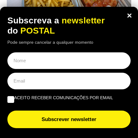
×
Subscreva a
newsletter
do
POSTAL
ALGARVE
,
GASTRONOMIA
Pode sempre cancelar a qualquer momento
“O verdadeiro sabor da Guia”: nesta
churrasqueira algarvia da EN125 ainda
pode comer “excelente frango à Guia”
por 6,50€
16:40 5 Agosto, 2026
|
João Luís
ACEITO RECEBER COMUNICAÇÕES POR EMAIL
Há uma paragem na Nacional 125 onde uma das
receitas mais conhecidas de frango assado do
Algarve continuam a chamar clientes durante o
Subscrever newsletter
verão