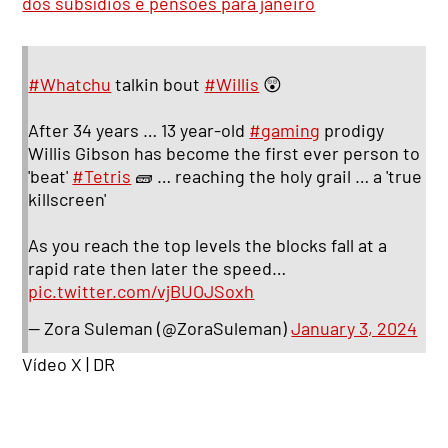
dos subsídios e pensões para janeiro
#Whatchu
talkin bout
#Willis
😲
After 34 years … 13 year-old
#gaming
prodigy
Willis Gibson has become the first ever person to
'beat'
#Tetris
🧱 … reaching the holy grail … a 'true
killscreen'
As you reach the top levels the blocks fall at a
rapid rate then later the speed…
pic.twitter.com/vjBUOJSoxh
— Zora Suleman (@ZoraSuleman)
January 3, 2024
Vídeo X | DR