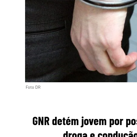
Foto DR
GNR detém jovem por pos
droga e condução