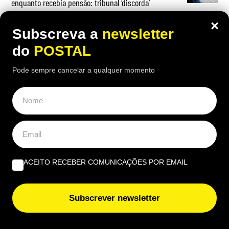
enquanto recebia pensão: tribunal ‘discorda’
×
Subscreva a
newsletter
do
POSTAL
OPINIÃO
Pode sempre cancelar a qualquer momento
Do amor ao ódio vai apenas um passo | Por Henrique
Dias Freire
Albufeira, trânsito, ruído e equilíbrio | Por António
Nóbrega
ACEITO RECEBER COMUNICAÇÕES POR EMAIL
Governantes no Algarve: de reino a região transnacional
| Por Virgílio Machado
Subscrever newsletter
EUROPE DIRECT ALGARVE