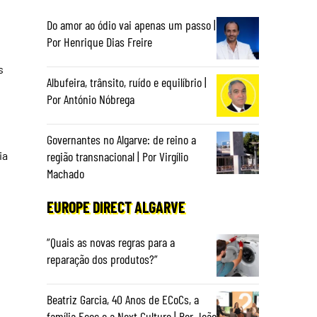
Do amor ao ódio vai apenas um passo |
Por Henrique Dias Freire
s
Albufeira, trânsito, ruído e equilíbrio |
Por António Nóbrega
Governantes no Algarve: de reino a
região transnacional | Por Virgílio
ia
Machado
EUROPE DIRECT ALGARVE
“Quais as novas regras para a
reparação dos produtos?”
Beatriz Garcia, 40 Anos de ECoCs, a
família Ecoc e a Next Culture | Por João