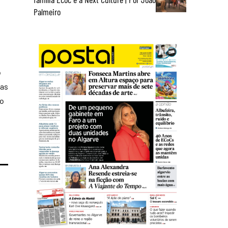
Palmeiro
o
ias
to