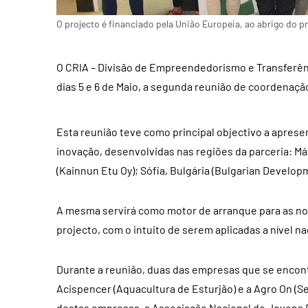
O projecto é financiado pela União Europeia, ao abrigo do 
O CRIA – Divisão de Empreendedorismo e Transferênc
dias 5 e 6 de Maio, a segunda reunião de coordenaçã
Esta reunião teve como principal objectivo a apres
inovação, desenvolvidas nas regiões da parceria: Má
(Kainnun Etu Oy); Sófia, Bulgária (Bulgarian Develop
A mesma servirá como motor de arranque para as no
projecto, com o intuito de serem aplicadas a nível na
Durante a reunião, duas das empresas que se encon
Acispencer (Aquacultura de Esturjão) e a Agro On (Se
destas empresas, a Associação Nacional de Jovens 