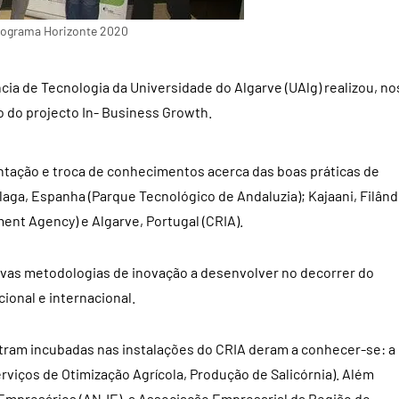
programa Horizonte 2020
ia de Tecnologia da Universidade do Algarve (UAlg) realizou, no
o do projecto In- Business Growth.
entação e troca de conhecimentos acerca das boas práticas de
laga, Espanha (Parque Tecnológico de Andaluzia); Kajaani, Filând
ment Agency) e Algarve, Portugal (CRIA).
vas metodologias de inovação a desenvolver no decorrer do
cional e internacional.
tram incubadas nas instalações do CRIA deram a conhecer-se: a
rviços de Otimização Agrícola, Produção de Salicórnia). Além
Empresários (ANJE), a Associação Empresarial da Região do