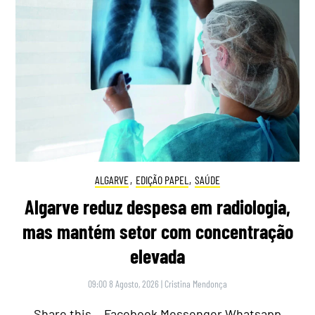
ALGARVE
,
EDIÇÃO PAPEL
,
SAÚDE
Algarve reduz despesa em radiologia,
mas mantém setor com concentração
elevada
09:00 8 Agosto, 2026
|
Cristina Mendonça
Share this… Facebook Messenger Whatsapp