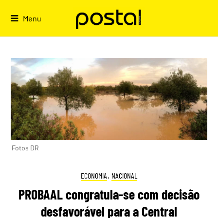
Skip
to
Menu
content
Fotos DR
ECONOMIA
,
NACIONAL
PROBAAL congratula-se com decisão
desfavorável para a Central