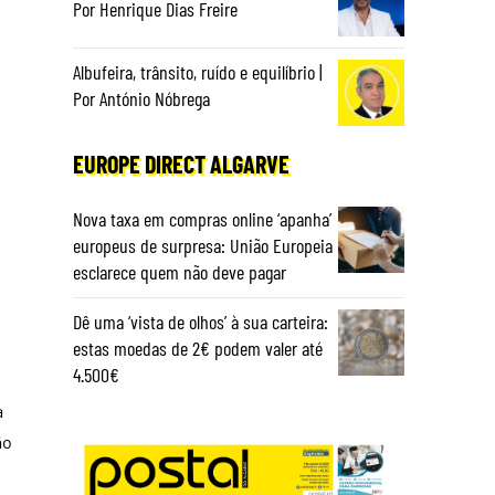
Por Henrique Dias Freire
Albufeira, trânsito, ruído e equilíbrio |
Por António Nóbrega
EUROPE DIRECT ALGARVE
Nova taxa em compras online ‘apanha’
europeus de surpresa: União Europeia
esclarece quem não deve pagar
Dê uma ‘vista de olhos’ à sua carteira:
estas moedas de 2€ podem valer até
4.500€
a
ão