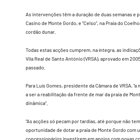
As intervenções têm a duração de duas semanas e pr
Casino de Monte Gordo, e “Celso”, na Praia do Coelh
cordão dunar.
Todas estas acções cumprem, na íntegra, as indicaç
Vila Real de Santo António (VRSA), aprovado em 200
passado.
Para Luís Gomes, presidente da Câmara de VRSA, “a m
a ser a reabilitação da frente de mar da praia de Mo
dinâmica”.
“As acções só pecam por tardias, até porque não tem
oportunidade de dotar a praia de Monte Gordo com u
concessionários investirem em apoios com novas co