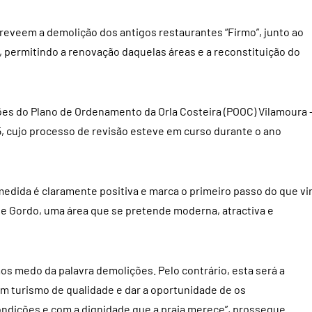
eveem a demolição dos antigos restaurantes “Firmo”, junto ao
o, permitindo a renovação daquelas áreas e a reconstituição do
ões do Plano de Ordenamento da Orla Costeira (POOC) Vilamoura 
5, cujo processo de revisão esteve em curso durante o ano
edida é claramente positiva e marca o primeiro passo do que vi
nte Gordo, uma área que se pretende moderna, atractiva e
os medo da palavra demolições. Pelo contrário, esta será a
m turismo de qualidade e dar a oportunidade de os
ndições e com a dignidade que a praia merece”, prossegue