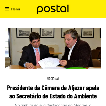
Skip
to
Menu
content
NACIONAL
Presidente da Câmara de Aljezur apela
ao Secretário de Estado do Ambiente
No âmbito da sua deslocação ao Algarve, o