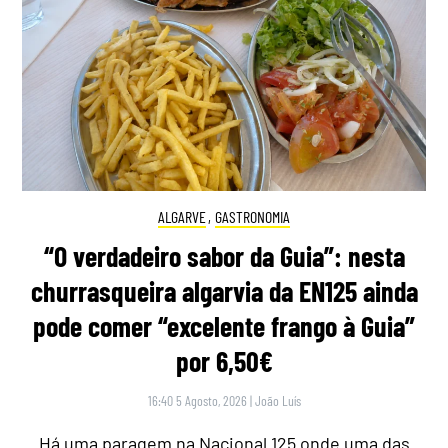
ALGARVE
,
GASTRONOMIA
“O verdadeiro sabor da Guia”: nesta
churrasqueira algarvia da EN125 ainda
pode comer “excelente frango à Guia”
por 6,50€
16:40 5 Agosto, 2026
|
João Luís
Há uma paragem na Nacional 125 onde uma das