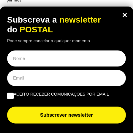
×
Subscreva a
newsletter
do
POSTAL
OPINIÃO
Pode sempre cancelar a qualquer momento
Profissional não profissionalizada – Uma reflexão de
agosto | Por Ana Alexandra Resende
Quando viver no Algarve se torna um luxo | Por João
Rúben Silva
ACEITO RECEBER COMUNICAÇÕES POR EMAIL
Um olho no burro, outro no cigano | Por José Figueiredo
Santos
Subscrever newsletter
EUROPE DIRECT ALGARVE