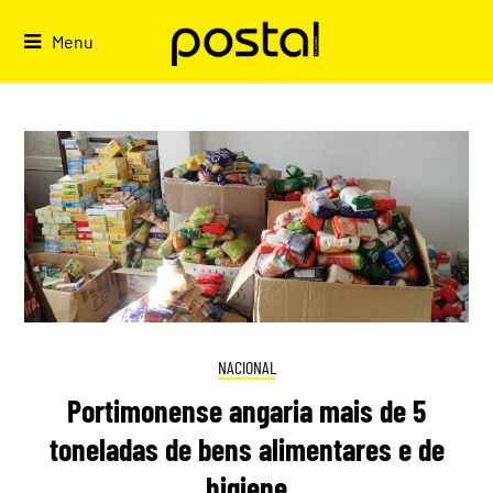
Skip
to
Menu
content
NACIONAL
Portimonense angaria mais de 5
toneladas de bens alimentares e de
higiene