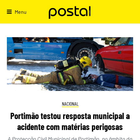
Skip
to
Menu
content
NACIONAL
Portimão testou resposta municipal a
acidente com matérias perigosas
A Protecção Civil Municipal de Portimão, no âmbito do