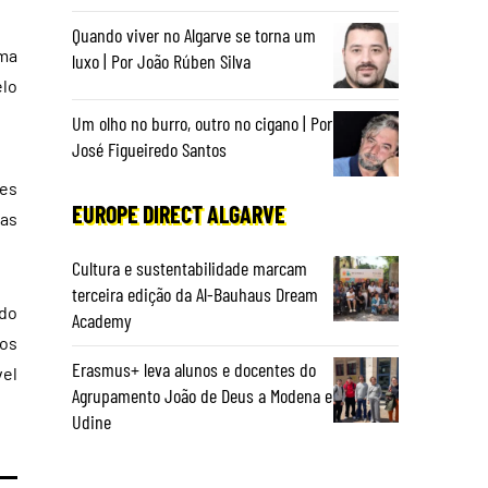
Quando viver no Algarve se torna um
uma
luxo | Por João Rúben Silva
elo
Um olho no burro, outro no cigano | Por
José Figueiredo Santos
ões
EUROPE DIRECT ALGARVE
 as
Cultura e sustentabilidade marcam
terceira edição da Al-Bauhaus Dream
 do
Academy
dos
Erasmus+ leva alunos e docentes do
vel
Agrupamento João de Deus a Modena e
Udine