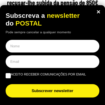
recusar-lhe subida da pensão de 850€
para 1.547€: caso foi ‘parar’ a tribunal
×
Subscreva a
newsletter
12:30 7 Agosto, 2026
|
Daniel Fallows
do
POSTAL
Justiça espanhola recusou aumentar a pensão de
Pode sempre cancelar a qualquer momento
um carpinteiro de 91 anos, apesar das várias
cirurgias e limitações físicas
ACEITO RECEBER COMUNICAÇÕES POR EMAIL
Subscrever newsletter