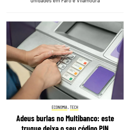
unidades em Faro e Vilamoura
ECONOMIA
,
TECH
Adeus burlas no Multibanco: este
truque deixa o seu código PIN