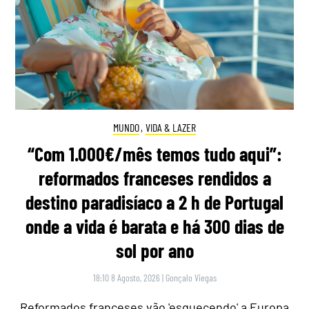
MUNDO
,
VIDA & LAZER
“Com 1.000€/mês temos tudo aqui”:
reformados franceses rendidos a
destino paradisíaco a 2 h de Portugal
onde a vida é barata e há 300 dias de
sol por ano
18:10 8 Agosto, 2026
|
Gonçalo Viegas
Reformados franceses vão 'esquecendo' a Europa