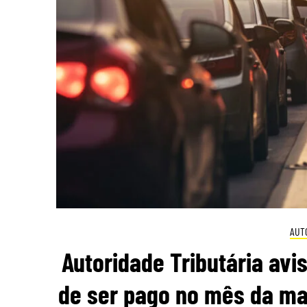
AUT
Autoridade Tributária avi
de ser pago no mês da mat