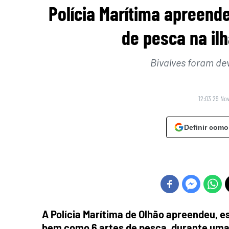
Polícia Marítima apreende
de pesca na il
Bivalves foram dev
12:03 29 No
Definir como
A Polícia Marítima de Olhão apreendeu, es
bem como 6 artes de pesca, durante uma a