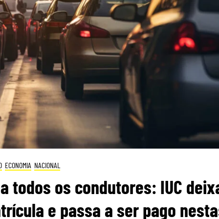
O
ECONOMIA
NACIONAL
sa todos os condutores: IUC deix
rícula e passa a ser pago nesta