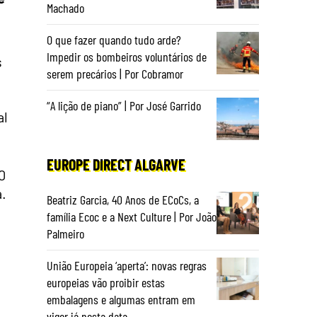
Machado
O que fazer quando tudo arde?
Impedir os bombeiros voluntários de
s
serem precários | Por Cobramor
“A lição de piano” | Por José Garrido
al
EUROPE DIRECT ALGARVE
0
a.
Beatriz Garcia, 40 Anos de ECoCs, a
família Ecoc e a Next Culture | Por João
Palmeiro
União Europeia ‘aperta’: novas regras
europeias vão proibir estas
embalagens e algumas entram em
vigor já nesta data