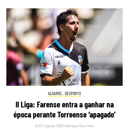
ALGARVE
,
DESPORTO
II Liga: Farense entra a ganhar na
época perante Torreense ‘apagado’
14:12 9 Agosto, 2026
|
Henrique Dias Freire