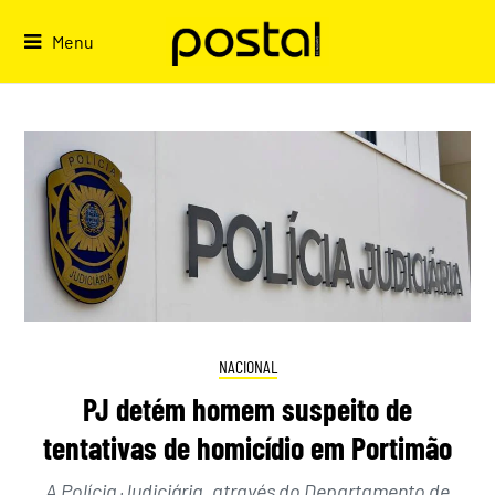
Skip
to
Menu
content
NACIONAL
PJ detém homem suspeito de
tentativas de homicídio em Portimão
A Polícia Judiciária, através do Departamento de