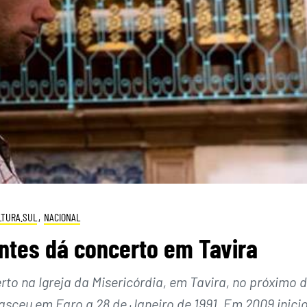
LTURA.SUL
,
NACIONAL
ntes dá concerto em Tavira
to na Igreja da Misericórdia, em Tavira, no próximo d
nasceu em Faro a 28 de Janeiro de 1991. Em 2009 inici