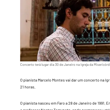
Concerto terá lugar dia 30 de Janeiro na Igreja da Misericórd
O pianista Marcelo Montes vai dar um concerto na Igr
21 horas.
O pianista nasceu em Faro a 28 de Janeiro de 1991. E
o professor Nestor Tomynets, onde permaneceu até 