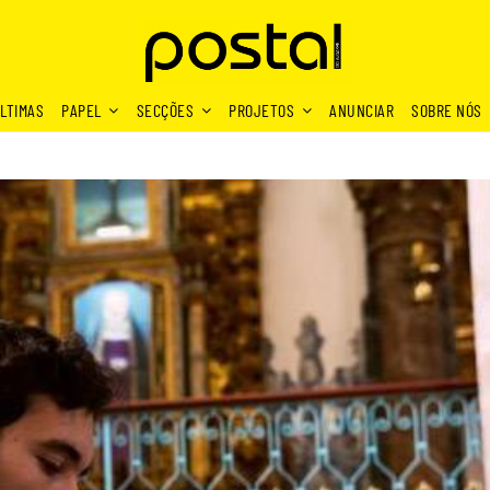
LTIMAS
PAPEL
SECÇÕES
PROJETOS
ANUNCIAR
SOBRE NÓS