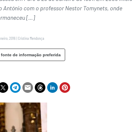
to António com o professor Nestor Tomynets, onde
rmaneceu […]
aneiro, 2016
|
Cristina Mendonça
 fonte de informação preferida