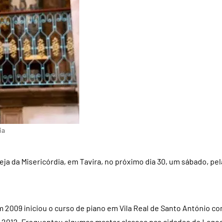
ia
eja da Misericórdia, em Tavira, no próximo dia 30, um sábado, pe
m 2009 iniciou o curso de piano em Vila Real de Santo António c
2012. Frequentou algumas master classes nas cidades de Lagoa