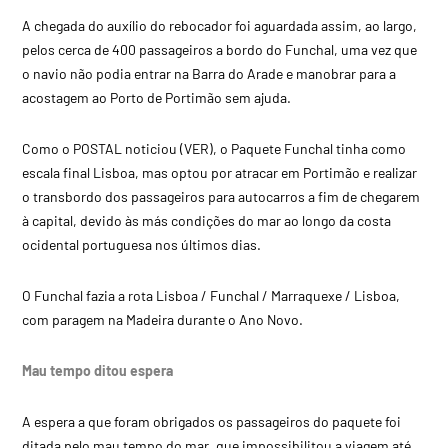
A chegada do auxílio do rebocador foi aguardada assim, ao largo,
pelos cerca de 400 passageiros a bordo do Funchal, uma vez que
o navio não podia entrar na Barra do Arade e manobrar para a
acostagem ao Porto de Portimão sem ajuda.
Como o POSTAL noticiou (VER), o Paquete Funchal tinha como
escala final Lisboa, mas optou por atracar em Portimão e realizar
o transbordo dos passageiros para autocarros a fim de chegarem
à capital, devido às más condições do mar ao longo da costa
ocidental portuguesa nos últimos dias.
O Funchal fazia a rota Lisboa / Funchal / Marraquexe / Lisboa,
com paragem na Madeira durante o Ano Novo.
Mau tempo ditou espera
A espera a que foram obrigados os passageiros do paquete foi
ditada pelo mau tempo do mar, que impossibilitou a viagem até