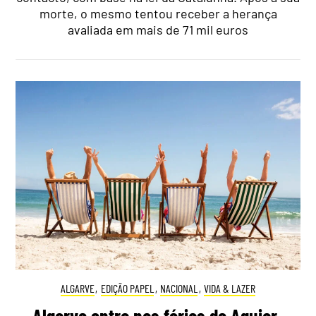
morte, o mesmo tentou receber a herança
avaliada em mais de 71 mil euros
ALGARVE
,
EDIÇÃO PAPEL
,
NACIONAL
,
VIDA & LAZER
Algarve entra nas férias de Aguiar-