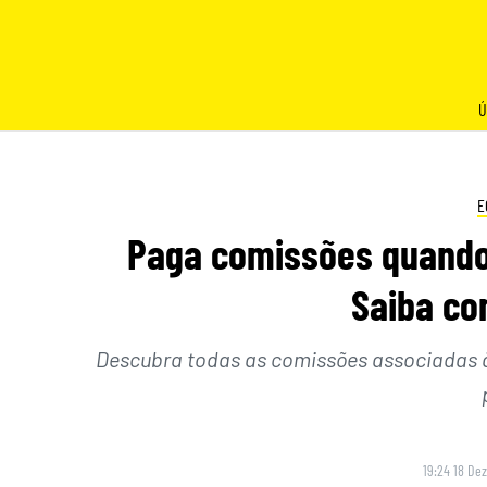
Skip
to
content
Ú
E
Paga comissões quando 
Saiba co
Descubra todas as comissões associadas à
19:24 18 De