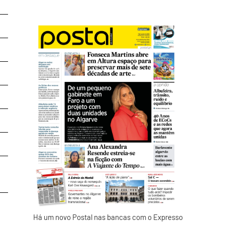
Isento
Isento
Isento
Isento
Isento
Isento
Isento
Isento
Isento
Há um novo Postal nas bancas com o Expresso