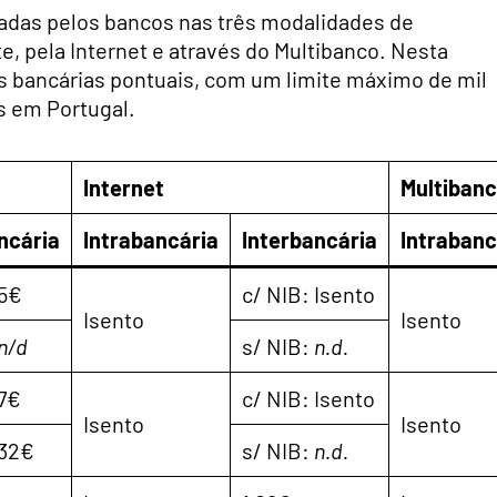
das pelos bancos nas três modalidades de
e, pela Internet e através do Multibanco. Nesta
as bancárias pontuais, com um limite máximo de mil
s em Portugal.
Internet
Multiban
ncária
Intrabancária
Interbancária
Intrabanc
 5€
c/ NIB: Isento
Isento
Isento
n/d
s/ NIB:
n.d.
 7€
c/ NIB: Isento
Isento
Isento
 32€
s/ NIB:
n.d.