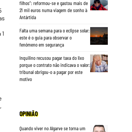
filhos”: reformou-se e gastou mais de
5
21 mil euros numa viagem de sonho à
Antártida
as
Falta uma semana para o eclipse solar:
 1
este é o guia para observar o
fenómeno em segurança
Inquilino recusou pagar taxa do lixo
porque o contrato não indicava o valor:
tribunal obrigou-o a pagar por este
motivo
e
,
OPINIÃO
Quando viver no Algarve se torna um