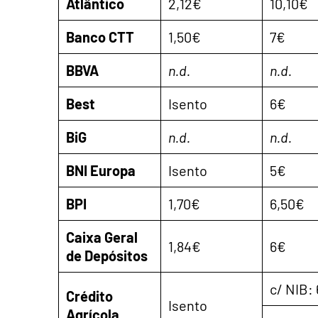
Atlântico
2,12€
10,10€
Banco CTT
1,50€
7€
BBVA
n.d.
n.d.
Best
Isento
6€
BiG
n.d.
n.d.
BNI Europa
Isento
5€
BPI
1,70€
6,50€
Caixa Geral
1,84€
6€
de Depósitos
c/ NIB:
Crédito
Isento
Agrícola