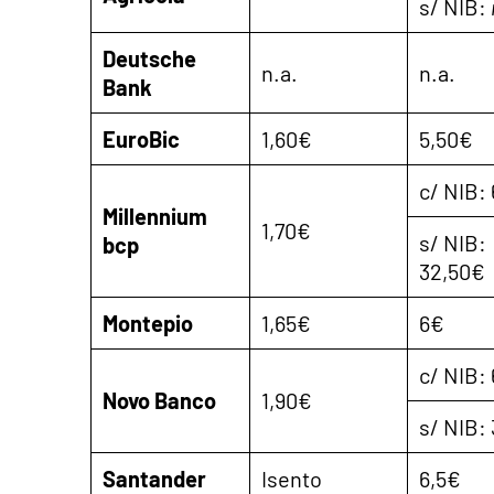
s/ NIB:
Deutsche
n.a.
n.a.
Bank
EuroBic
1,60€
5,50€
c/ NIB:
Millennium
1,70€
s/ NIB:
bcp
32,50€
Montepio
1,65€
6€
c/ NIB:
Novo Banco
1,90€
s/ NIB:
Santander
Isento
6,5€