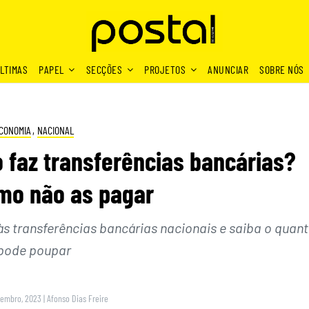
LTIMAS
PAPEL
SECÇÕES
PROJETOS
ANUNCIAR
SOBRE NÓS
CONOMIA
,
NACIONAL
faz transferências bancárias?
mo não as pagar
s transferências bancárias nacionais e saiba o quan
pode poupar
zembro, 2023
|
Afonso Dias Freire