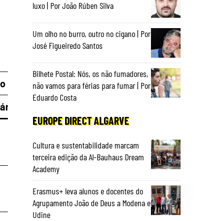
luxo | Por João Rúben Silva
Um olho no burro, outro no cigano | Por
José Figueiredo Santos
Bilhete Postal: Nós, os não fumadores,
co
não vamos para férias para fumar | Por
Eduardo Costa
ária
Interbancária
EUROPE DIRECT ALGARVE
Isento
Cultura e sustentabilidade marcam
terceira edição da Al-Bauhaus Dream
Academy
Isento
Erasmus+ leva alunos e docentes do
Agrupamento João de Deus a Modena e
Udine