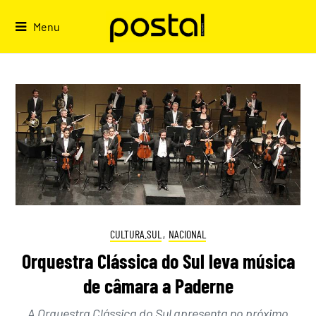
Skip
to
Menu
content
CULTURA.SUL
,
NACIONAL
Orquestra Clássica do Sul leva música
de câmara a Paderne
A Orquestra Clássica do Sul apresenta no próximo