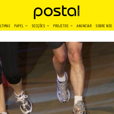
LTIMAS
PAPEL
SECÇÕES
PROJETOS
ANUNCIAR
SOBRE NÓS