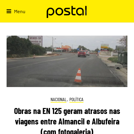
Skip
to
Menu
content
NACIONAL
,
POLÍTICA
Obras na EN 125 geram atrasos nas
viagens entre Almancil e Albufeira
(com fotogaleria)