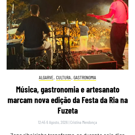
ALGARVE
,
CULTURA
,
GASTRONOMIA
Música, gastronomia e artesanato
marcam nova edição da Festa da Ria na
Fuzeta
12:45 6 Agosto, 2026
|
Cristina Mendonça
Zona ribeirinha transforma-se durante seis dias