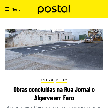
Skip
to
Menu
content
NACIONAL
,
POLÍTICA
Obras concluídas na Rua Jornal o
Algarve em Faro
As obras que a Câmara de Faro desenvolveu na zona