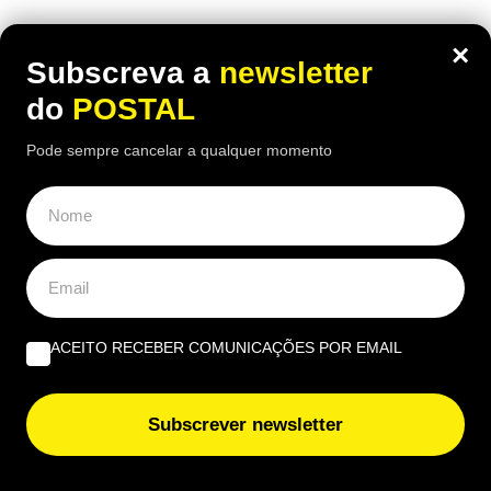
Há uma paragem na Nacional 125 onde uma das
×
receitas mais conhecidas de frango assado do
Subscreva a
newsletter
Algarve continuam a chamar clientes durante o
do
POSTAL
verão
Pode sempre cancelar a qualquer momento
ÚLTIMAS NOTÍCIAS
Estas salinas são comparadas às da Bolívia mas ficam
no Algarve: saiba como chegar
ACEITO RECEBER COMUNICAÇÕES POR EMAIL
Tavira promove yoga, observação de estrelas e
acampamentos na Mata da Conceição
Subscrever newsletter
Inspeção automóvel mudou: milhares de carros podem
reprovar mesmo sem avarias visíveis