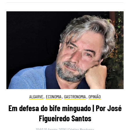
ALGARVE
,
ECONOMIA
,
GASTRONOMIA
,
OPINIÃO
Em defesa do bife minguado | Por José
Figueiredo Santos
10:50 10 Agosto, 2026
|
Cristina Mendonça