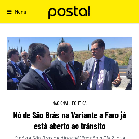
Skip
to
Menu
content
NACIONAL
,
POLÍTICA
Nó de São Brás na Variante a Faro já
está aberto ao trânsito
O nó de São Brás de Alportel (ligação à EN 2, que