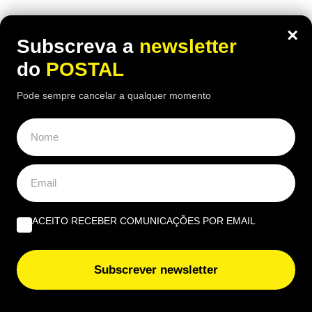
O homem recorreu ao tribunal espanhol depois de
×
ver o pedido recusado e acabou por conseguir
Subscreva a
newsletter
uma decisão favorável
do
POSTAL
Pode sempre cancelar a qualquer momento
ACEITO RECEBER COMUNICAÇÕES POR EMAIL
Subscrever newsletter
ECONOMIA
,
EUROPA