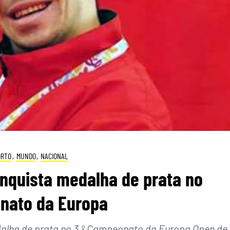
ORTO
,
MUNDO
,
NACIONAL
nquista medalha de prata no
nato da Europa
edalha de prata no 3.º Campeonato da Europa Open de