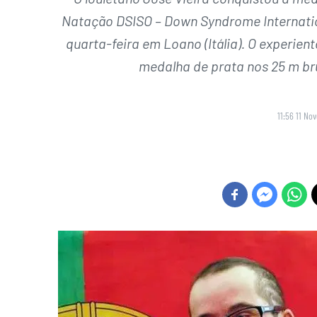
Natação DSISO – Down Syndrome Internatio
quarta-feira em Loano (Itália). O experie
medalha de prata nos 25 m br
11:56 11 No