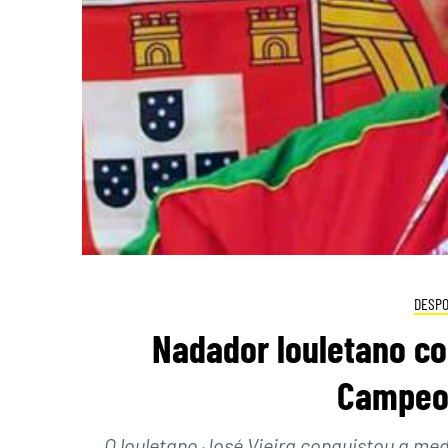
DESP
Nadador louletano co
Campeo
O louletano José Vieira conquistou a m