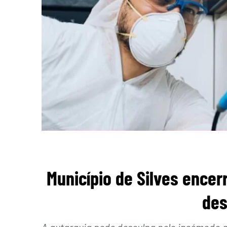
Município de Silves ence
des
A autarquia pede desculpa pelo incómodo q