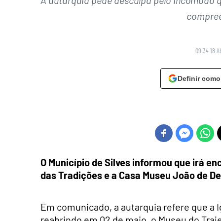
compree
09:34 18 Ab
Definir como
O Município de Silves informou que irá enc
das Tradições e a Casa Museu João de De
Em comunicado, a autarquia refere que a Igr
reabrindo em 02 de maio, o Museu do Traje