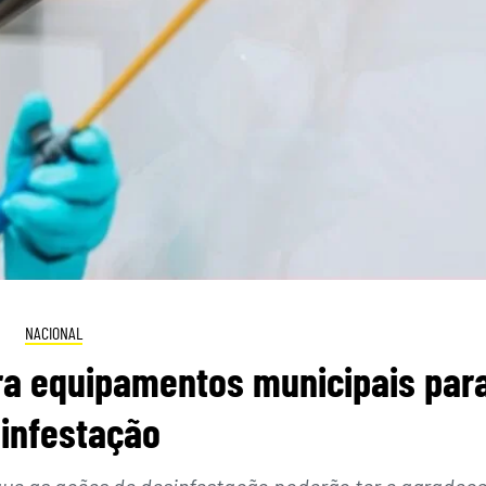
NACIONAL
rra equipamentos municipais par
infestação
ue as ações de desinfestação poderão ter e agradece