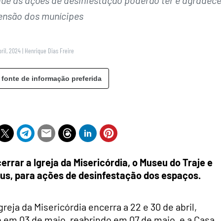
nsão dos munícipes
ril, 2024
|
Henrique Dias Freire
 fonte de informação preferida
errar a Igreja da Misericórdia, o Museu do Traje e
us, para ações de desinfestação dos espaços.
eja da Misericórdia encerra a 22 e 30 de abril,
 em 03 de maio, reabrindo em 07 de maio, e a Casa