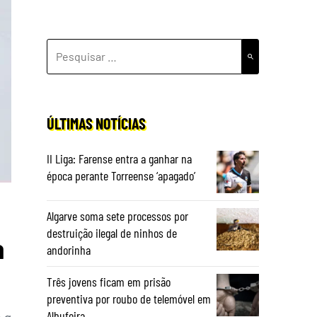
PESQUISAR
POR:
ÚLTIMAS NOTÍCIAS
II Liga: Farense entra a ganhar na
época perante Torreense ‘apagado’
Algarve soma sete processos por
destruição ilegal de ninhos de
a
andorinha
Três jovens ficam em prisão
preventiva por roubo de telemóvel em
Albufeira
 a