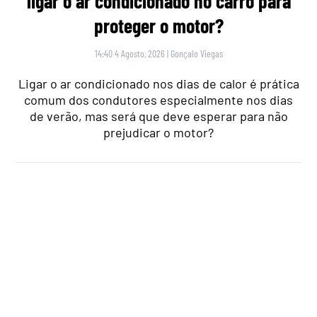
ALGARVE
,
GASTRONOMIA
“O verdadeiro sabor da Guia”: nesta
churrasqueira algarvia da EN125 ainda
pode comer “excelente frango à Guia”
por 6,50€