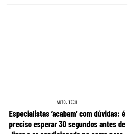
AUTO
,
TECH
Especialistas ‘acabam’ com dúvidas: é
preciso esperar 30 segundos antes de
ligar o ar condicionado no carro para
proteger o motor?
14:40 4 Agosto, 2026
|
Gonçalo Viegas
Ligar o ar condicionado nos dias de calor é prática
comum dos condutores especialmente nos dias
de verão, mas será que deve esperar para não
prejudicar o motor?