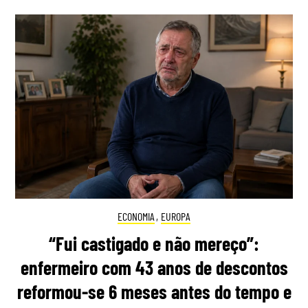
ECONOMIA
,
EUROPA
“Fui castigado e não mereço”:
enfermeiro com 43 anos de descontos
reformou-se 6 meses antes do tempo e
considera corte na pensão “injusto”
16:00 6 Agosto, 2026
|
Gonçalo Viegas
Ex-enfermeiro espanhol considera o valor da sua
pensão injusto, por lhe terem sido tirados 50 anos
para "toda a vida", após reformar-se seis meses
antes da idade legal