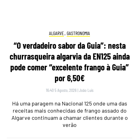
16:40 5 Agosto, 2026
|
João Luís
Há uma paragem na Nacional 125 onde uma das
receitas mais conhecidas de frango assado do
Algarve continuam a chamar clientes durante o
verão
ÚLTIMAS NOTÍCIAS
Se vir isto no Multibanco, afaste-se: espanhóis alertam
para técnica usada para roubar dinheiro sem que se
aperceba
Faz compras em Espanha? Autoridades lançam alerta
alimentar para lote de camarões com Salmonela e
retiram-no do mercado