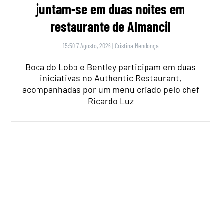
ALGARVE
,
NACIONAL
“Primeiro-ministro decidiu não gozar
férias no verão”: Montenegro tinha dito
que não iria tirar férias mas foi visto
numa praia do Algarve com a família