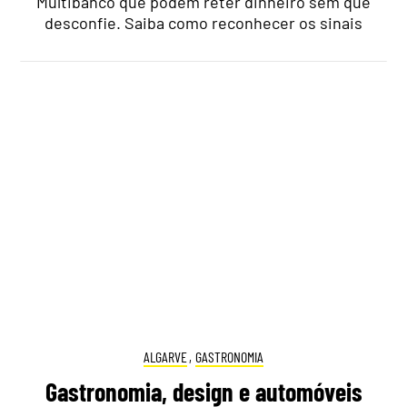
Multibanco que podem reter dinheiro sem que
desconfie. Saiba como reconhecer os sinais
ALGARVE
,
GASTRONOMIA
Gastronomia, design e automóveis
juntam-se em duas noites em
restaurante de Almancil
15:50 7 Agosto, 2026
|
Cristina Mendonça
Boca do Lobo e Bentley participam em duas
iniciativas no Authentic Restaurant,
acompanhadas por um menu criado pelo chef
Ricardo Luz