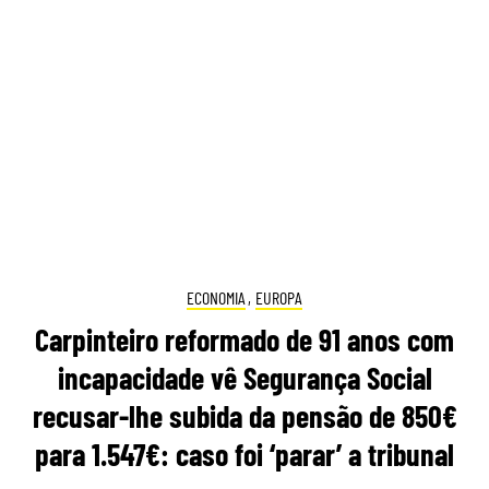
ECONOMIA
,
EUROPA
Carpinteiro reformado de 91 anos com
incapacidade vê Segurança Social
recusar-lhe subida da pensão de 850€
para 1.547€: caso foi ‘parar’ a tribunal
12:30 7 Agosto, 2026
|
Daniel Fallows
Justiça espanhola recusou aumentar a pensão de
um carpinteiro de 91 anos, apesar das várias
cirurgias e limitações físicas