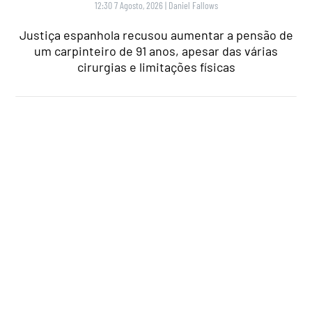
EUROPA
,
GASTRONOMIA
,
SAÚDE
Faz compras em Espanha? Autoridades
lançam alerta alimentar para lote de
camarões com Salmonela e retiram-no
do mercado
20:30 7 Agosto, 2026
|
Rubén Gonçalves
As autoridades espanholas emitiram um alerta
alimentar após detetarem salmonela num lote de