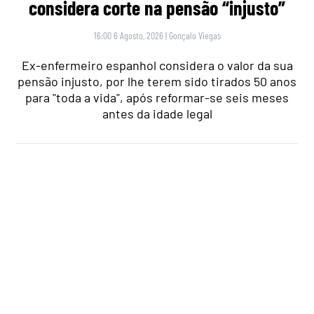
ECONOMIA
,
NACIONAL
Pensionistas que descontaram para a
Segurança Social antes desta data
podem ter um aumento no valor da
reforma
18:30 5 Agosto, 2026
|
Rubén Gonçalves