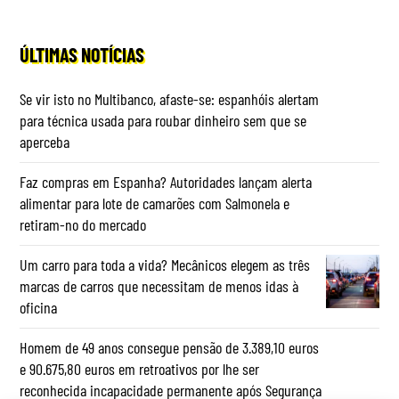
Um carro para toda a vida? Mecânicos elegem as três
marcas de carros que necessitam de menos idas à
oficina
Homem de 49 anos consegue pensão de 3.389,10 euros
e 90.675,80 euros em retroativos por lhe ser
reconhecida incapacidade permanente após Segurança
Social a ter recusado: tribunal teve decisão final
Mulher divorcia-se e recebe 45 mil euros do ex-marido
por 15 anos de trabalho doméstico: tribunal teve
‘palavra final’
OPINIÃO